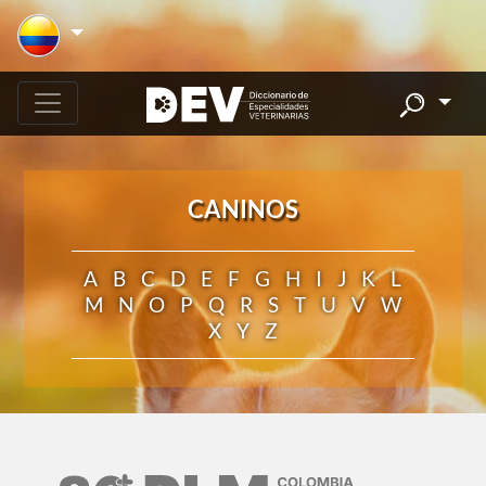
CANINOS
A
B
C
D
E
F
G
H
I
J
K
L
M
N
O
P
Q
R
S
T
U
V
W
X
Y
Z