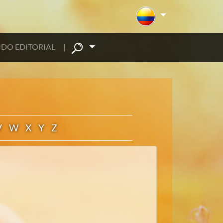
DO EDITORIAL
|
V
W
X
Y
Z