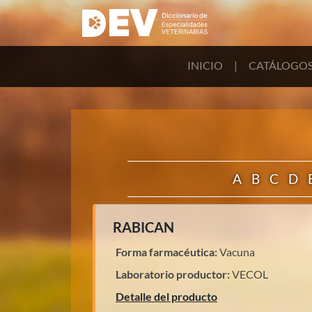
INICIO
|
CATÁLOGO
A
B
C
D
RABICAN
Forma farmacéutica:
Vacuna
Laboratorio productor:
VECOL
Detalle del producto