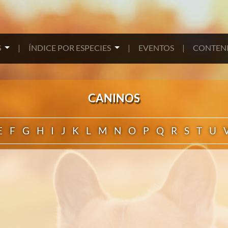
S
|
ÍNDICE POR ESPECIES
|
EVENTOS
|
CONTENI
CANINOS
E
F
G
H
I
J
K
L
M
N
O
P
Q
R
S
T
U