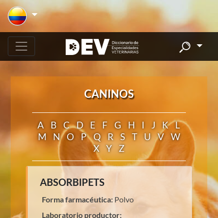
CANINOS
A
B
C
D
E
F
G
H
I
J
K
L
M
N
O
P
Q
R
S
T
U
V
W
X
Y
Z
ABSORBIPETS
Forma farmacéutica:
Polvo
Laboratorio productor: