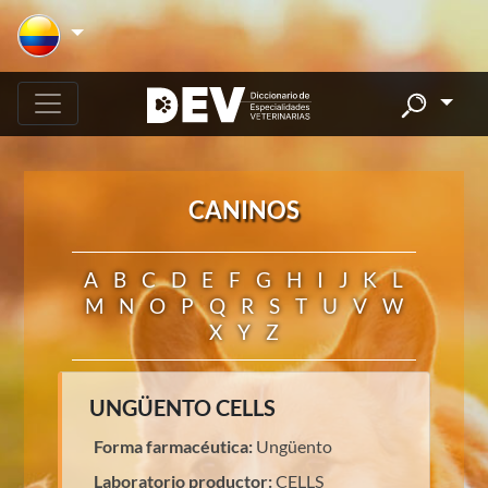
CANINOS
A
B
C
D
E
F
G
H
I
J
K
L
M
N
O
P
Q
R
S
T
U
V
W
X
Y
Z
UNGÜENTO CELLS
Forma farmacéutica:
Ungüento
Laboratorio productor:
CELLS