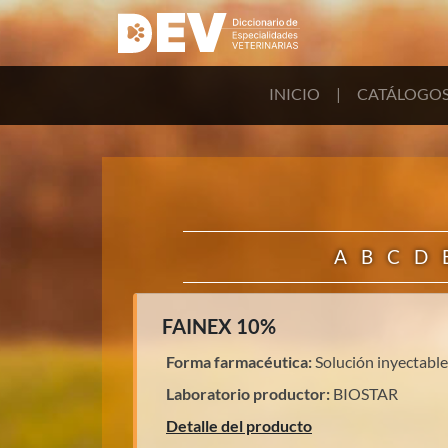
INICIO
|
CATÁLOGO
A
B
C
D
FAINEX 10%
Forma farmacéutica:
Solución inyectable
Laboratorio productor:
BIOSTAR
Detalle del producto