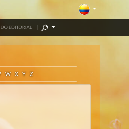
DO EDITORIAL
|
V
W
X
Y
Z