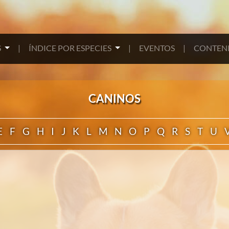
S
|
ÍNDICE POR ESPECIES
|
EVENTOS
|
CONTENI
CANINOS
E
F
G
H
I
J
K
L
M
N
O
P
Q
R
S
T
U