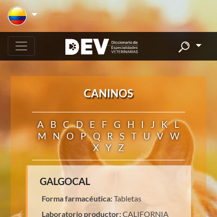
CANINOS
A
B
C
D
E
F
G
H
I
J
K
L
M
N
O
P
Q
R
S
T
U
V
W
X
Y
Z
GALGOCAL
Forma farmacéutica:
Tabletas
Laboratorio productor:
CALIFORNIA