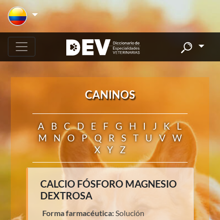
CANINOS
A
B
C
D
E
F
G
H
I
J
K
L
M
N
O
P
Q
R
S
T
U
V
W
X
Y
Z
CALCIO FÓSFORO MAGNESIO
DEXTROSA
Forma farmacéutica:
Solución