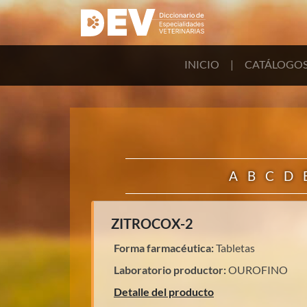
INICIO
|
CATÁLOGO
A
B
C
D
ZITROCOX-2
Forma farmacéutica:
Tabletas
Laboratorio productor:
OUROFINO
Detalle del producto