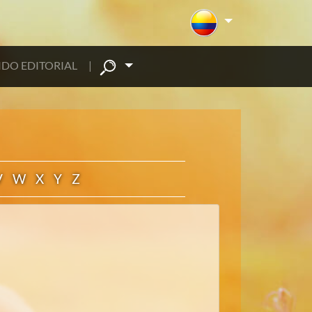
DO EDITORIAL
|
V
W
X
Y
Z