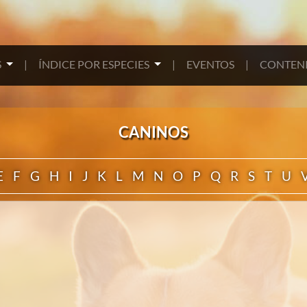
S
|
ÍNDICE POR ESPECIES
|
EVENTOS
|
CONTENI
CANINOS
E
F
G
H
I
J
K
L
M
N
O
P
Q
R
S
T
U