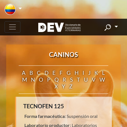
CANINOS
A
B
C
D
E
F
G
H
I
J
K
L
M
N
O
P
Q
R
S
T
U
V
W
X
Y
Z
TECNOFEN 125
Forma farmacéutica:
Suspensión oral
Laboratorio productor:
Laboratorios