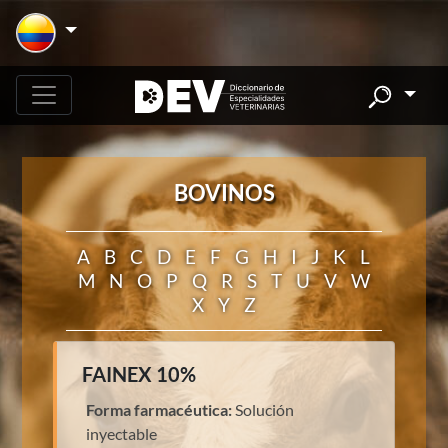
BOVINOS
A
B
C
D
E
F
G
H
I
J
K
L
M
N
O
P
Q
R
S
T
U
V
W
X
Y
Z
FAINEX 10%
Forma farmacéutica:
Solución
inyectable