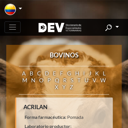
BOVINOS
A
B
C
D
E
F
G
H
I
J
K
L
M
N
O
P
Q
R
S
T
U
V
W
X
Y
Z
ACRILAN
Forma farmacéutica:
Pomada
Laboratorio productor: