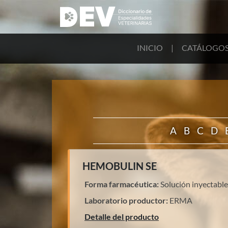
INICIO
|
CATÁLOGO
A
B
C
D
HEMOBULIN SE
Forma farmacéutica:
Solución inyectable
Laboratorio productor:
ERMA
Detalle del producto