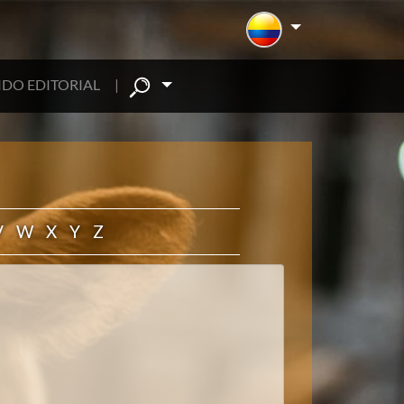
DO EDITORIAL
|
V
W
X
Y
Z