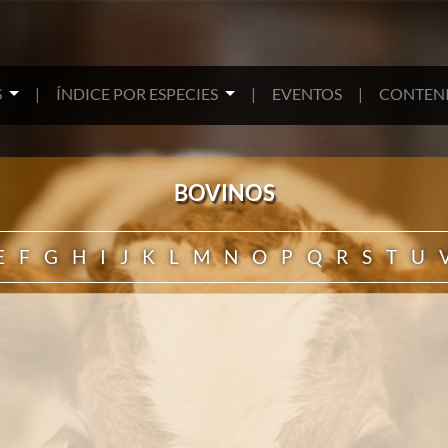
S
|
ÍNDICE POR ESPECIES
|
EVENTOS
|
CONTENI
BOVINOS
E
F
G
H
I
J
K
L
M
N
O
P
Q
R
S
T
U