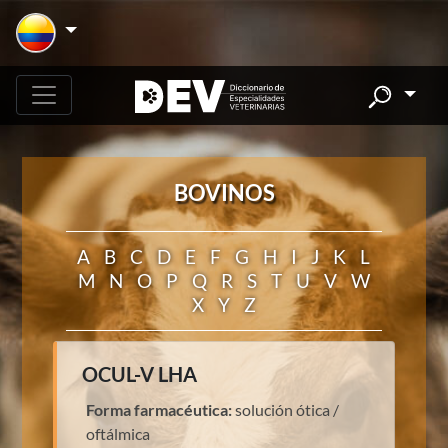
BOVINOS
A
B
C
D
E
F
G
H
I
J
K
L
M
N
O
P
Q
R
S
T
U
V
W
X
Y
Z
OCUL-V LHA
Forma farmacéutica:
solución ótica /
oftálmica