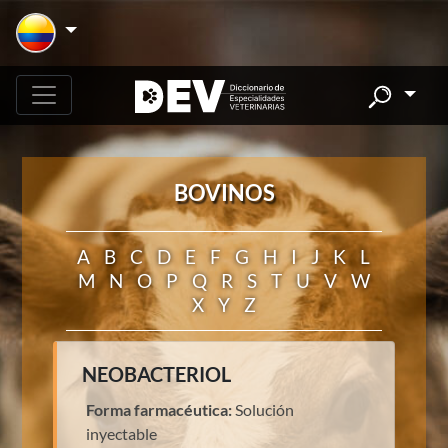
BOVINOS
A
B
C
D
E
F
G
H
I
J
K
L
M
N
O
P
Q
R
S
T
U
V
W
X
Y
Z
NEOBACTERIOL
Forma farmacéutica:
Solución
inyectable