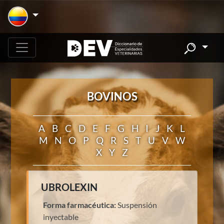
BOVINOS
A
B
C
D
E
F
G
H
I
J
K
L
M
N
O
P
Q
R
S
T
U
V
W
X
Y
Z
UBROLEXIN
Forma farmacéutica:
Suspensión
inyectable