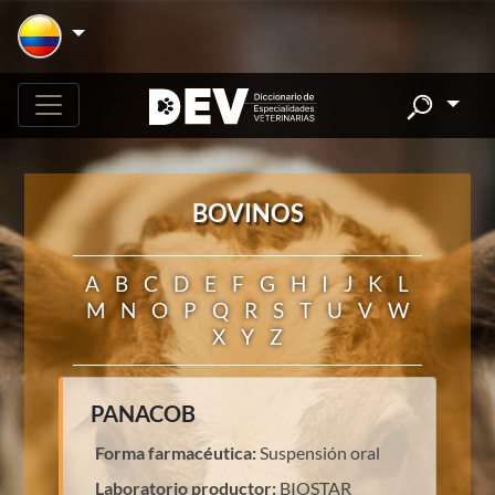
BOVINOS
A
B
C
D
E
F
G
H
I
J
K
L
M
N
O
P
Q
R
S
T
U
V
W
X
Y
Z
PANACOB
Forma farmacéutica:
Suspensión oral
Laboratorio productor:
BIOSTAR