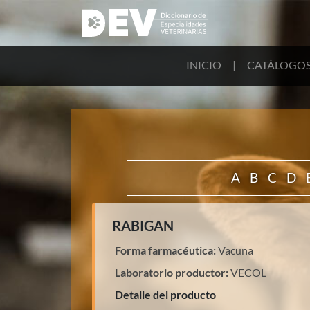
INICIO
|
CATÁLOGO
A
B
C
D
RABIGAN
Forma farmacéutica:
Vacuna
Laboratorio productor:
VECOL
Detalle del producto