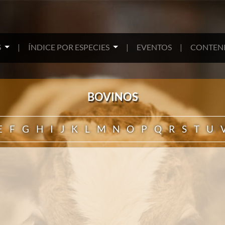
S
|
ÍNDICE POR ESPECIES
|
EVENTOS
|
CONTENI
BOVINOS
E
F
G
H
I
J
K
L
M
N
O
P
Q
R
S
T
U