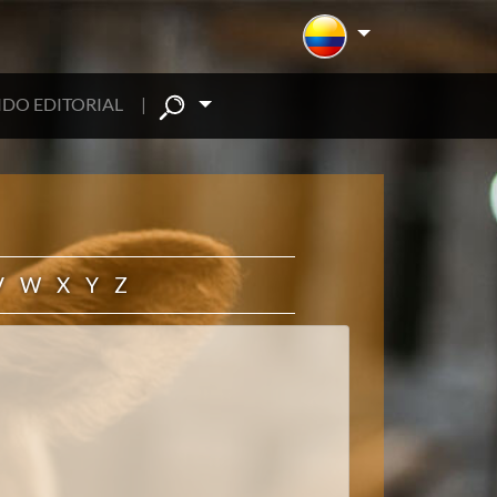
DO EDITORIAL
|
V
W
X
Y
Z