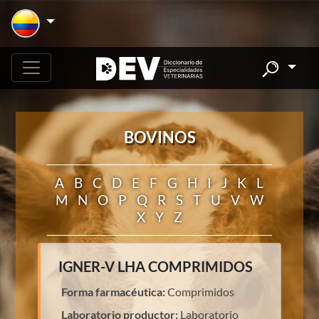
BOVINOS
A
B
C
D
E
F
G
H
I
J
K
L
M
N
O
P
Q
R
S
T
U
V
W
X
Y
Z
IGNER-V LHA COMPRIMIDOS
Forma farmacéutica:
Comprimidos
Laboratorio productor:
Laboratorio