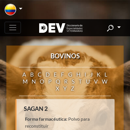
BOVINOS
A
B
C
D
E
F
G
H
I
J
K
L
M
N
O
P
Q
R
S
T
U
V
W
X
Y
Z
SAGAN 2
Forma farmacéutica:
Polvo para
reconstituir