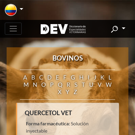
BOVINOS
A
B
C
D
E
F
G
H
I
J
K
L
M
N
O
P
Q
R
S
T
U
V
W
X
Y
Z
QUERCETOL VET
Forma farmacéutica:
Solución
inyectable