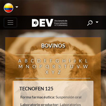
BOVINOS
A
B
C
D
E
F
G
H
I
J
K
L
M
N
O
P
Q
R
S
T
U
V
W
X
Y
Z
TECNOFEN 125
Forma farmacéutica:
Suspensión oral
Laboratorio productor:
Laboratorios